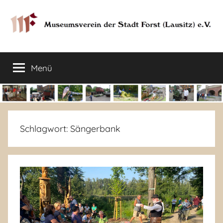
Zum
Inhalt
springen
Museumsverein
Sorauer
Str.
Menü
der
37
–
03149
Stadt
Forst
Lausitz)
Forst
Schlagwort:
Sängerbank
(Lausitz)
e.V.