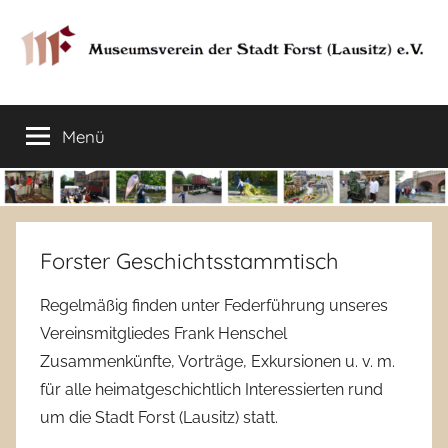
Zum
Inhalt
springen
Museumsverein
Sorauer
Str.
Menü
der
37
–
03149
Stadt
Forst
Lausitz)
Forst
Forster Geschichtsstammtisch
(Lausitz)
Regelmäßig finden unter Federführung unseres
Vereinsmitgliedes Frank Henschel
e.V.
Zusammenkünfte, Vorträge, Exkursionen u. v. m.
für alle heimatgeschichtlich Interessierten rund
um die Stadt Forst (Lausitz) statt.