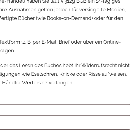
ne-Handel) haben Sie laut § 312g BGB ein 14-tägiges
Ware. Ausnahmen gelten jedoch für versiegelte Medien,
gefertigte Bücher (wie Books-on-Demand) oder für den
xtform (z. B. per E-Mail, Brief oder über ein Online-
olgen.
oder das Lesen des Buches hebt Ihr Widerrufsrecht nicht
digungen wie Eselsohren, Knicke oder Risse aufweisen.
r Händler Wertersatz verlangen