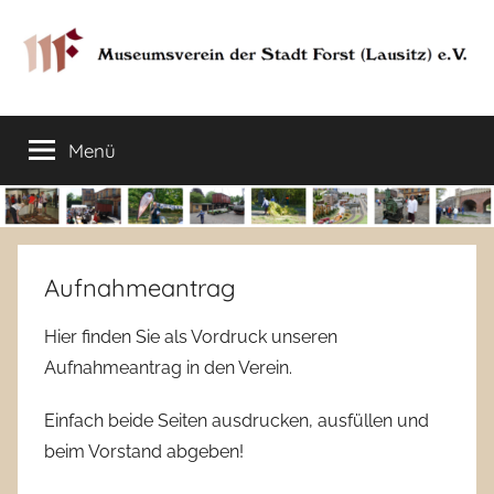
Zum
Inhalt
springen
Museumsverein
Sorauer
Str.
Menü
der
37
–
03149
Stadt
Forst
Lausitz)
Forst
Aufnahmeantrag
(Lausitz)
Hier finden Sie als Vordruck unseren
Aufnahmeantrag in den Verein.
e.V.
Einfach beide Seiten ausdrucken, ausfüllen und
beim Vorstand abgeben!