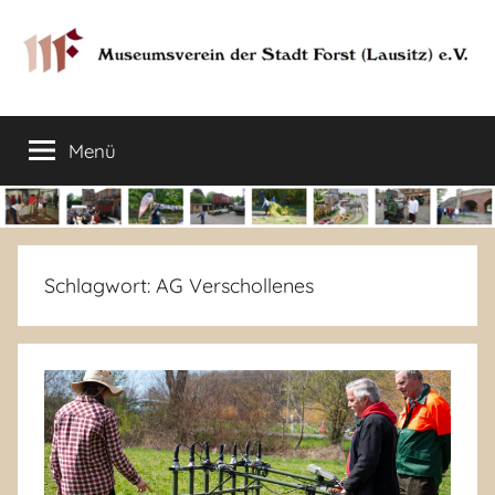
Zum
Inhalt
springen
Museumsverein
Sorauer
Str.
Menü
der
37
–
03149
Stadt
Forst
Lausitz)
Forst
Schlagwort:
AG Verschollenes
(Lausitz)
e.V.