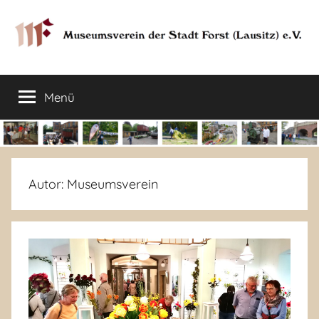
Zum
Inhalt
springen
Museumsverein
Sorauer
Str.
Menü
der
37
–
03149
Stadt
Forst
Lausitz)
Forst
Autor:
Museumsverein
(Lausitz)
e.V.