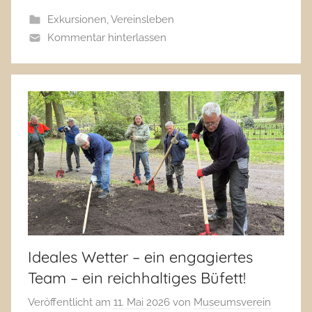
Exkursionen
,
Vereinsleben
Kommentar hinterlassen
Ideales Wetter – ein engagiertes
Team – ein reichhaltiges Büfett!
Veröffentlicht am
11. Mai 2026
von
Museumsverein