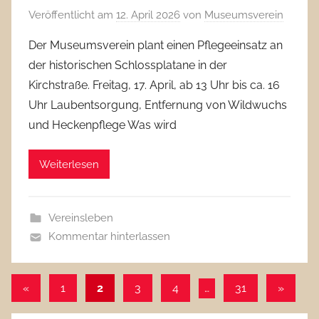
Veröffentlicht am
12. April 2026
von
Museumsverein
Der Museumsverein plant einen Pflegeeinsatz an
der historischen Schlossplatane in der
Kirchstraße. Freitag, 17. April, ab 13 Uhr bis ca. 16
Uhr Laubentsorgung, Entfernung von Wildwuchs
und Heckenpflege Was wird
Weiterlesen
Vereinsleben
Kommentar hinterlassen
Seitennummerierung
Vorherige
Nächst
«
1
2
3
4
…
31
»
Beiträge
Beiträg
der