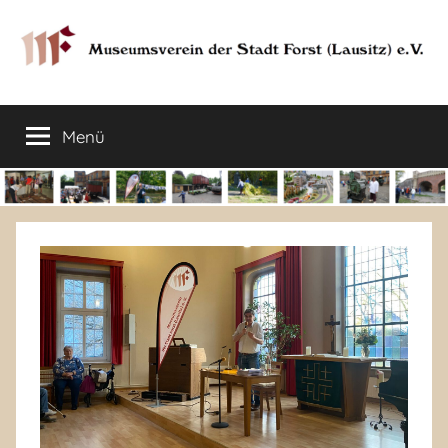
Zum
Inhalt
springen
Museumsverein
Sorauer
Str.
Menü
der
37
–
03149
Stadt
Forst
Lausitz)
Forst
(Lausitz)
e.V.