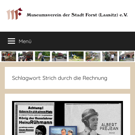
Zum
Inhalt
springen
Museumsverein
Sorauer
Str.
Menü
der
37
–
03149
Stadt
Forst
Lausitz)
Forst
Schlagwort:
Strich durch die Rechnung
(Lausitz)
e.V.