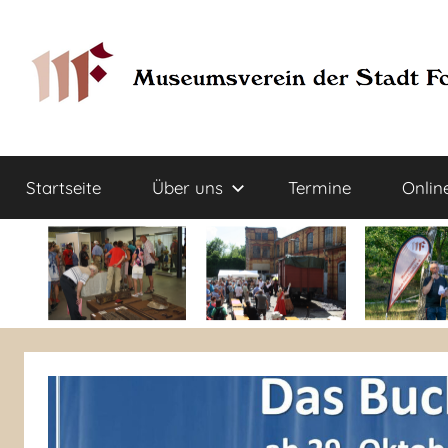
Zum
Inhalt
springen
Museumsverein
Sorauer
Str.
Startseite
Über uns
Termine
Onlin
37
der
–
03149
Stadt
Forst
Lausitz)
Forst
(Lausitz)
e.V.