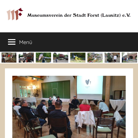
Zum
Inhalt
springen
Museumsverein
Sorauer
Str.
Menü
der
37
–
03149
Stadt
Forst
Lausitz)
Forst
(Lausitz)
e.V.