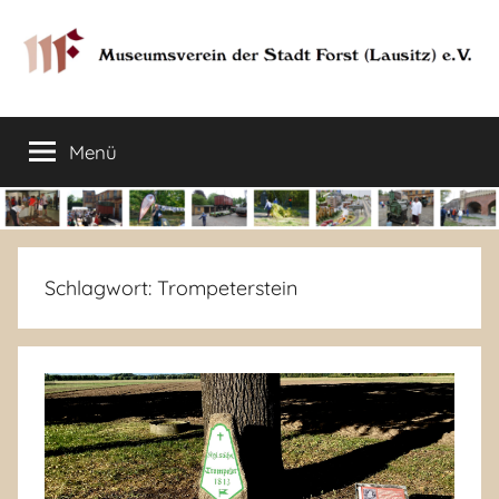
Zum
Inhalt
springen
Museumsverein
Sorauer
Str.
Menü
der
37
–
03149
Stadt
Forst
Lausitz)
Forst
Schlagwort:
Trompeterstein
(Lausitz)
e.V.