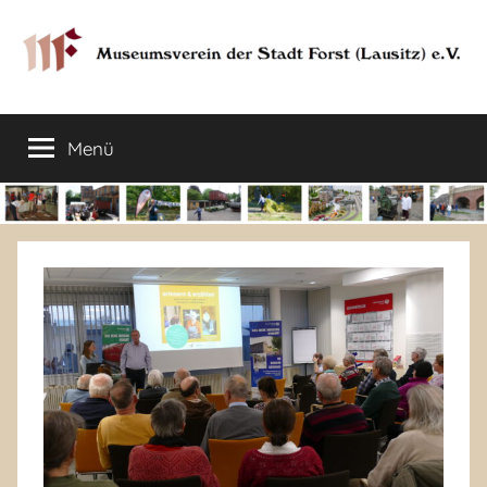
Zum
Inhalt
springen
Museumsverein
Sorauer
Str.
Menü
der
37
–
03149
Stadt
Forst
Lausitz)
Forst
(Lausitz)
e.V.