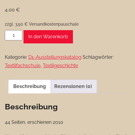
4,00
€
zzgl. 3,50 € Versandkostenpauschale
125
In den Warenkorb
Jahre
Textilfachschule
Kategorie:
D1-Ausstellungskatalog
Schlagwörter:
Forst
Textilfachschule
,
Textilgeschichte
(Lausitz)
Menge
Beschreibung
Rezensionen (0)
Beschreibung
44 Seiten, erschienen 2010