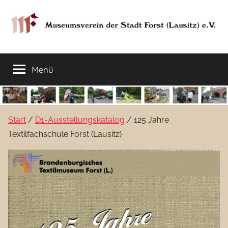
Zum
Inhalt
springen
Museumsverein
Sorauer
Str.
Menü
der
37
–
03149
Stadt
Forst
Start
/
D1-Ausstellungskatalog
/ 125 Jahre
Lausitz)
Forst
Textilfachschule Forst (Lausitz)
(Lausitz)
e.V.