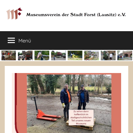
Zum
Inhalt
springen
Museumsverein
Sorauer
Str.
Menü
der
37
–
03149
Stadt
Forst
Lausitz)
Forst
(Lausitz)
e.V.