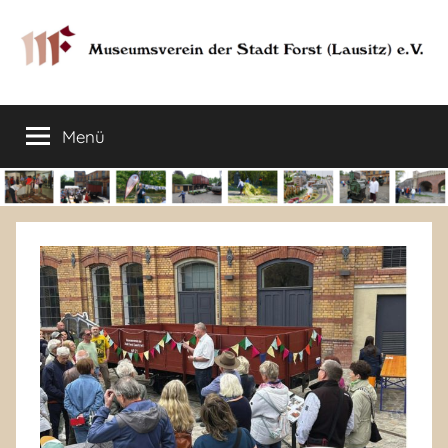
Zum
Inhalt
springen
Museumsverein
Sorauer
Str.
Menü
der
37
–
03149
Stadt
Forst
Lausitz)
Forst
(Lausitz)
e.V.