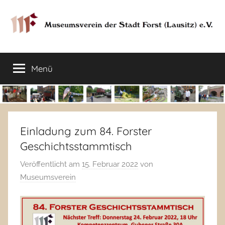
Zum
Inhalt
springen
Museumsverein
Sorauer
Str.
Menü
der
37
–
03149
Stadt
Forst
Lausitz)
Forst
Einladung zum 84. Forster
Geschichtsstammtisch
(Lausitz)
Veröffentlicht am
15. Februar 2022
von
e.V.
Museumsverein