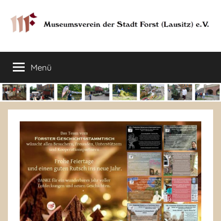
Zum
Inhalt
springen
Museumsverein
Sorauer
Str.
Menü
der
37
–
03149
Stadt
Forst
Lausitz)
Forst
(Lausitz)
e.V.