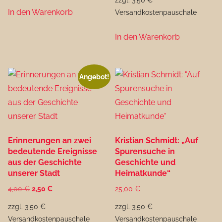
war:
ist:
In den Warenkorb
Versandkostenpauschale
4,00 €
2,50 €.
In den Warenkorb
Angebot!
Erinnerungen an zwei
Kristian Schmidt: „Auf
bedeutende Ereignisse
Spurensuche in
aus der Geschichte
Geschichte und
unserer Stadt
Heimatkunde“
Ursprünglicher
Aktueller
4,00
€
2,50
€
25,00
€
Preis
Preis
zzgl. 3,50 €
zzgl. 3,50 €
war:
ist:
Versandkostenpauschale
Versandkostenpauschale