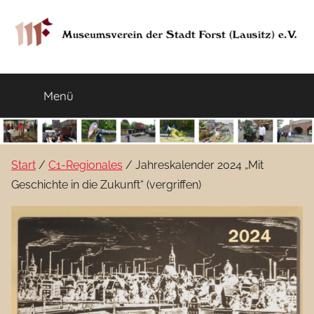
Zum
Inhalt
springen
Museumsverein
Sorauer
Str.
Menü
der
37
–
03149
Stadt
Forst
Start
/
C1-Regionales
/ Jahreskalender 2024 „Mit
Lausitz)
Forst
Geschichte in die Zukunft“ (vergriffen)
(Lausitz)
e.V.