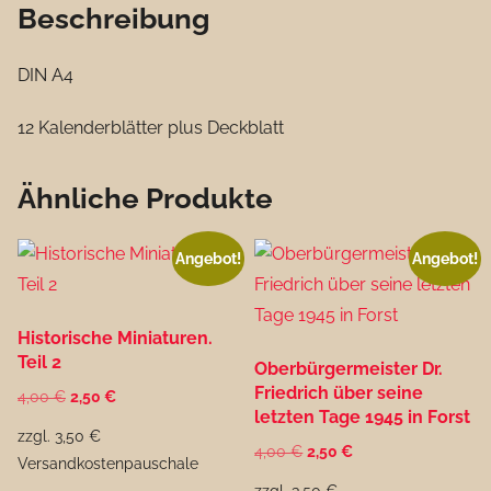
Beschreibung
DIN A4
12 Kalenderblätter plus Deckblatt
Ähnliche Produkte
Angebot!
Angebot!
Historische Miniaturen.
Teil 2
Oberbürgermeister Dr.
Friedrich über seine
Ursprünglicher
Aktueller
4,00
€
2,50
€
letzten Tage 1945 in Forst
Preis
Preis
zzgl. 3,50 €
war:
ist:
Ursprünglicher
Aktueller
4,00
€
2,50
€
Versandkostenpauschale
4,00 €
2,50 €.
Preis
Preis
zzgl. 3,50 €