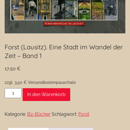
Forst (Lausitz). Eine Stadt im Wandel der
Zeit – Band 1
17,50
€
zzgl. 3,50 € Versandkostenpauschale
Forst
In den Warenkorb
(Lausitz).
Eine
Kategorie:
B2-Bücher
Schlagwort:
Forst
Stadt
im