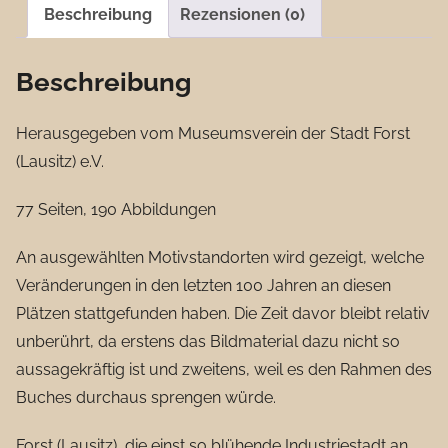
Wandel
Beschreibung
Rezensionen (0)
der
Zeit
Beschreibung
-
Band
Herausgegeben vom Museumsverein der Stadt Forst
1
(Lausitz) e.V.
Menge
77 Seiten, 190 Abbildungen
An ausgewählten Motivstandorten wird gezeigt, welche
Veränderungen in den letzten 100 Jahren an diesen
Plätzen stattgefunden haben. Die Zeit davor bleibt relativ
unberührt, da erstens das Bildmaterial dazu nicht so
aussagekräftig ist und zweitens, weil es den Rahmen des
Buches durchaus sprengen würde.
Forst (Lausitz), die einst so blühende Industriestadt an