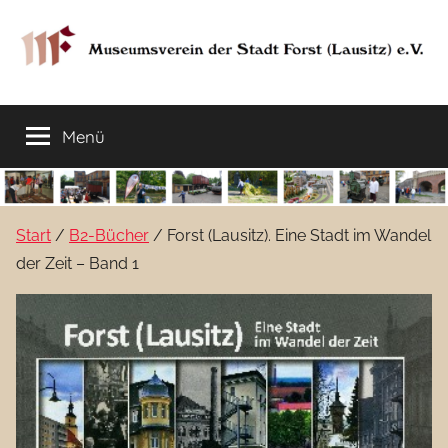
Zum
Inhalt
springen
Museumsverein
Sorauer
Str.
Menü
der
37
–
03149
Stadt
Forst
Start
/
B2-Bücher
/ Forst (Lausitz). Eine Stadt im Wandel
Lausitz)
Forst
der Zeit – Band 1
(Lausitz)
e.V.