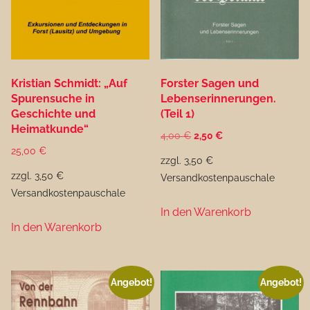
Kristian Schmidt: „Auf
Forster Sagen und
Spurensuche in
Lebenserinnerungen.
Geschichte und
(Teil 1)
Heimatkunde“
Ursprünglicher
Aktueller
4,00
€
2,50
€
25,00
€
Preis
Preis
zzgl. 3,50 €
war:
ist:
zzgl. 3,50 €
Versandkostenpauschale
4,00 €
2,50 €.
Versandkostenpauschale
In den Warenkorb
In den Warenkorb
Angebot!
Angebot!