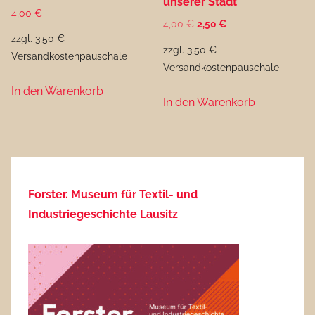
unserer Stadt
4,00
€
Ursprünglicher
Aktueller
4,00
€
2,50
€
zzgl. 3,50 €
Preis
Preis
zzgl. 3,50 €
Versandkostenpauschale
war:
ist:
Versandkostenpauschale
4,00 €
2,50 €.
In den Warenkorb
In den Warenkorb
Forster. Museum für Textil- und
Industriegeschichte Lausitz