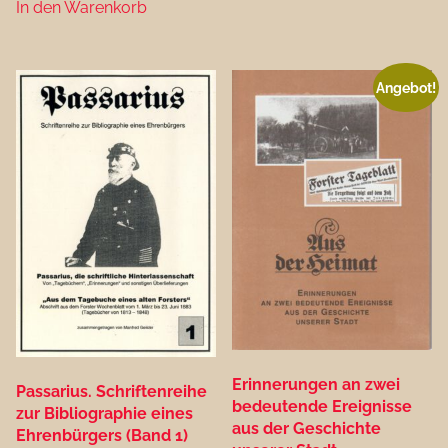
In den Warenkorb
Angebot!
Erinnerungen an zwei
Passarius. Schriftenreihe
bedeutende Ereignisse
zur Bibliographie eines
aus der Geschichte
Ehrenbürgers (Band 1)