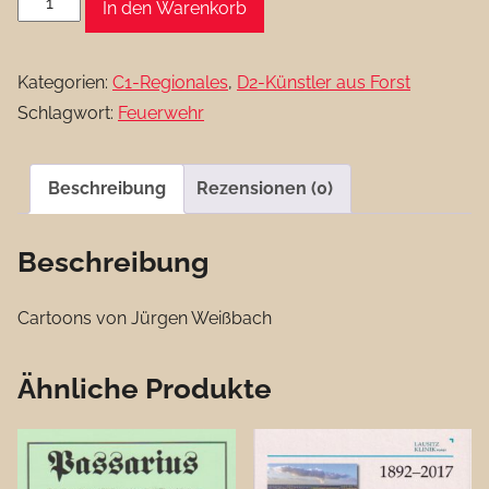
4,50 €
1,50 €.
In den Warenkorb
neuen
Leiden
Kategorien:
C1-Regionales
,
D2-Künstler aus Forst
der
Schlagwort:
Feuerwehr
neuen
Bundesbürger
Menge
Beschreibung
Rezensionen (0)
Beschreibung
Cartoons von Jürgen Weißbach
Ähnliche Produkte