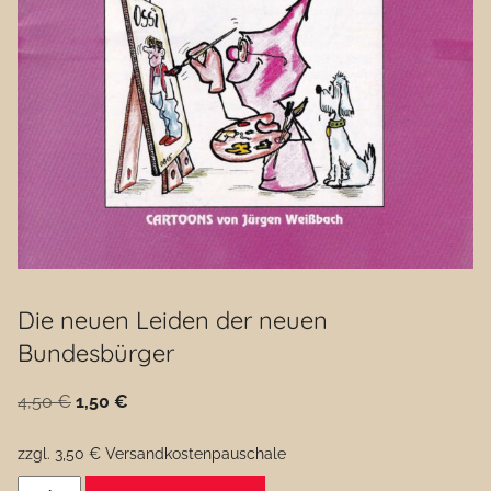
Die neuen Leiden der neuen
Bundesbürger
Ursprünglicher
Aktueller
4,50
€
1,50
€
Preis
Preis
zzgl. 3,50 € Versandkostenpauschale
war:
ist:
Die