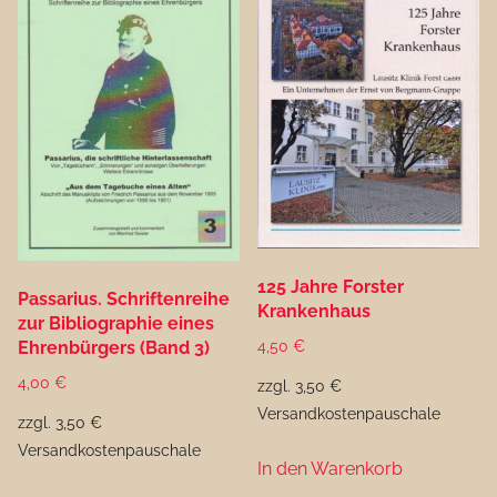
125 Jahre Forster
Passarius. Schriftenreihe
Krankenhaus
zur Bibliographie eines
Ehrenbürgers (Band 3)
4,50
€
4,00
€
zzgl. 3,50 €
Versandkostenpauschale
zzgl. 3,50 €
Versandkostenpauschale
In den Warenkorb