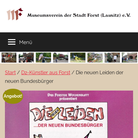
Zum
Inhalt
springen
Museumsverein
Sorauer
Str.
Menü
der
37
–
03149
Stadt
Forst
Start
/
D2-Künstler aus Forst
/ Die neuen Leiden der
Lausitz)
Forst
neuen Bundesbürger
(Lausitz)
Angebot!
e.V.