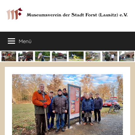
Zum
Inhalt
springen
Museumsverein
Sorauer
Str.
Menü
der
37
–
03149
Stadt
Forst
Lausitz)
Forst
(Lausitz)
e.V.