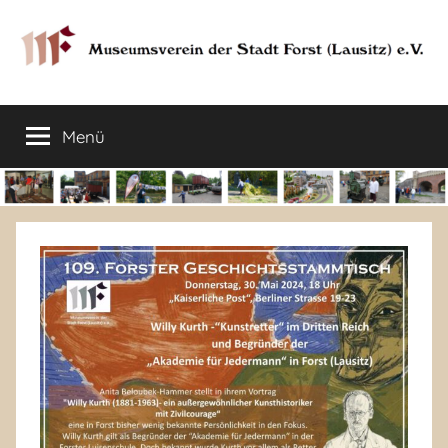
Zum
Inhalt
springen
Museumsverein
Sorauer
Str.
Menü
der
37
–
03149
Stadt
Forst
Lausitz)
Forst
(Lausitz)
e.V.