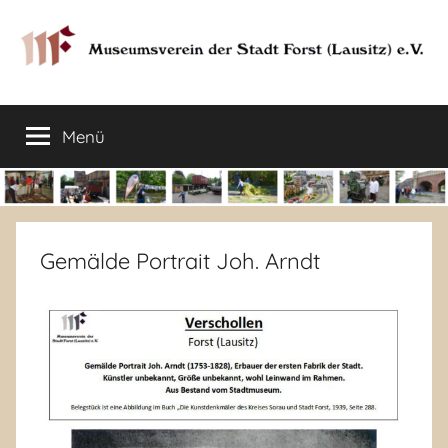
Zum
Inhalt
springen
Museumsverein
Sorauer
Str.
Menü
der
37
–
03149
Stadt
Forst
Lausitz)
Forst
Gemälde Portrait Joh. Arndt
(Lausitz)
e.V.