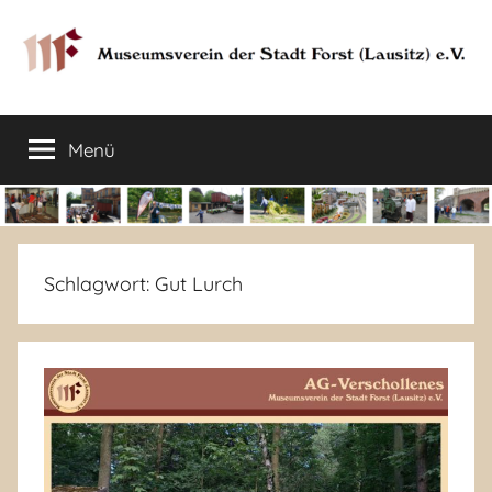
Zum
Inhalt
springen
Museumsverein
Sorauer
Str.
Menü
der
37
–
03149
Stadt
Forst
Lausitz)
Forst
Schlagwort:
Gut Lurch
(Lausitz)
e.V.